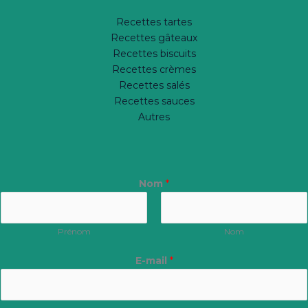
Recettes tartes
Recettes gâteaux
Recettes biscuits
Recettes crèmes
Recettes salés
Recettes sauces
Autres
Nom
*
Prénom
Nom
E-mail
*