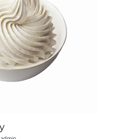
y
/
admin