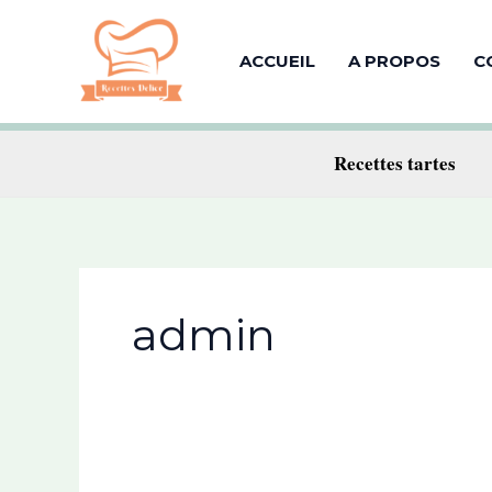
Aller
au
ACCUEIL
A PROPOS
C
contenu
Recettes tartes
admin