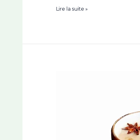
Lire la suite »
Chaï
latte
facile